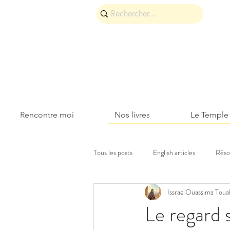
Rencontre moi
Nos livres
Le Temple
Tous les posts
English articles
Réso
Issrae Ouassima Toua
Découvertes et voyages
Roses & 
Le regard s