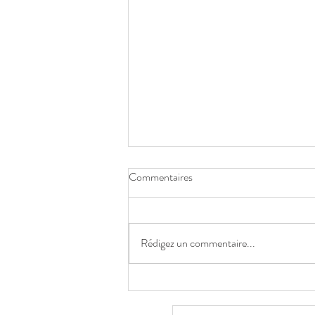
Commentaires
Rédigez un commentaire...
De la Perimenopause à la
menopause, un univers de