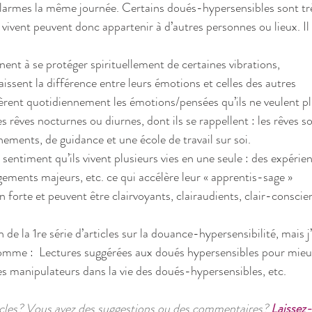
x larmes la même journée. Certains doués-hypersensibles sont t
 vivent peuvent donc appartenir à d’autres personnes ou lieux. Il
’ils apprennent à se protéger spirituellement de certaines vibrations,
ils reconnaissent la différence entre leurs émotions et celles des autres
ce qu’ils libèrent quotidiennement les émotions/pensées qu’ils ne veulent p
es rêves nocturnes ou diurnes, dont ils se rappellent : les rêves 
nements, de guidance et une école de travail sur soi.  
e sentiment qu’ils vivent plusieurs vies en une seule : des expérien
ements majeurs, etc. ce qui accélère leur « apprentis-sage »  
on forte et peuvent être clairvoyants, clairaudients, clair-conscien
 de la 1re série d’articles sur la douance-hypersensibilité, mais j
omme :  Lectures suggérées aux doués hypersensibles pour mieux
 manipulateurs dans la vie des doués-hypersensibles, etc.
icles? Vous avez des suggestions ou des commentaires? 
Laissez-