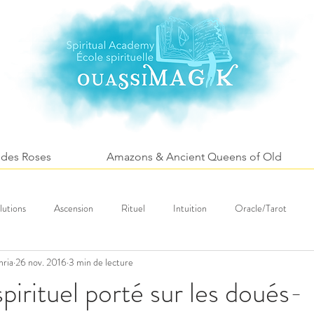
 des Roses
Amazons & Ancient Queens of Old
lutions
Ascension
Rituel
Intuition
Oracle/Tarot
hria
26 nov. 2016
3 min de lecture
Fleurs
Santé
Tourism spirituel
pirituel porté sur les doués-