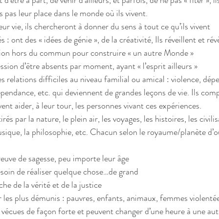
 d’être à part, de venir d’ailleurs, et parfois, de ne pas « fiter », il
 pas leur place dans le monde où ils vivent.  
r vie, ils chercheront à donner du sens à tout ce qu’ils vivent  
és : ont des « idées de génie », de la créativité, Ils réveillent et r
sion hors du commun pour construire « un autre Monde »  
ssion d’être absents par moment, ayant « l’esprit ailleurs »  
es relations difficiles au niveau familial ou amical : violence, dé
pendance, etc. qui deviennent de grandes leçons de vie. Ils co
vent aider, à leur tour, les personnes vivant ces expériences.  
irés par la nature, le plein air, les voyages, les histoires, les civilis
sique, la philosophie, etc. Chacun selon le royaume/planète d’où 
reuve de sagesse, peu importe leur âge  
besoin de réaliser quelque chose…de grand  
che de la vérité et de la justice  
r les plus démunis : pauvres, enfants, animaux, femmes violentées
vécues de façon forte et peuvent changer d’une heure à une autr