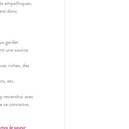
rès empathiques, 
 est donc 
lus garder. 
sont une source 
ces riches, des 
ts, etc. 
’y reviendrai avec 
 se connaitre, 
moi le savoir