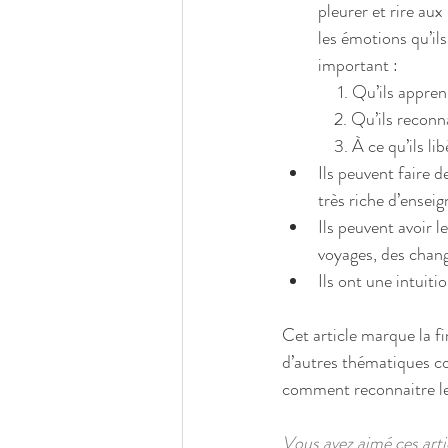
pleurer et rire au
les émotions qu’ils
important : 
              1. Qu
             2. Qu’
             3. À 
Ils peuvent faire d
très riche d’enseig
Ils peuvent avoir l
voyages, des chang
Ils ont une intuiti
Cet article marque la fin
d’autres thématiques c
comment reconnaitre les
Vous avez aimé ces art