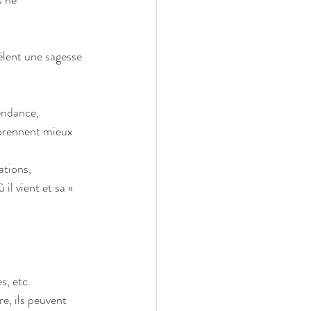
s ne 
évèlent une sagesse 
pendance, 
mprennent mieux 
ations, 
il vient et sa « 
, etc.  
e, ils peuvent 