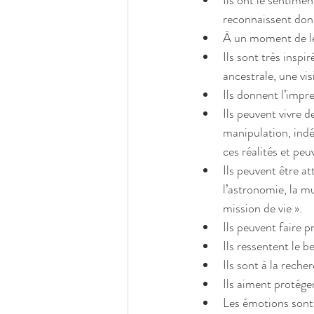
Ils ont le sentiment
reconnaissent dons
À un moment de leu
Ils sont très inspir
ancestrale, une vi
Ils donnent l’impre
Ils peuvent vivre d
manipulation, indé
ces réalités et peu
Ils peuvent être att
l’astronomie, la mu
mission de vie ».  
Ils peuvent faire p
Ils ressentent le 
Ils sont à la recher
Ils aiment protége
Les émotions sont 