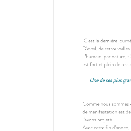
C’est la dernière journ
D’éveil, de retrouvaille
L’humain, par nature, s’a
est fort et plein de re
     Une de ses plus grandes ressources, c’est l’espoir : rêver et imaginer demain.  Regarder vers l’avenir et 
Comme nous sommes en 
de manifestation est de 
l‘avons projeté.
Avec cette fin d’année, 