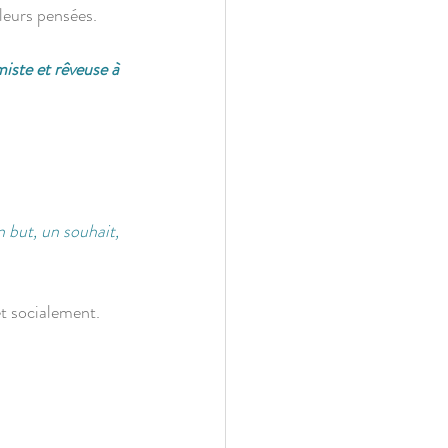
t leurs pensées.
miste et rêveuse à 
 but, un souhait, 
 et socialement.