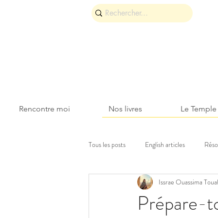
Rencontre moi
Nos livres
Le Temple
Tous les posts
English articles
Réso
Issrae Ouassima Toua
Découvertes et voyages
Roses & 
Prépare-to