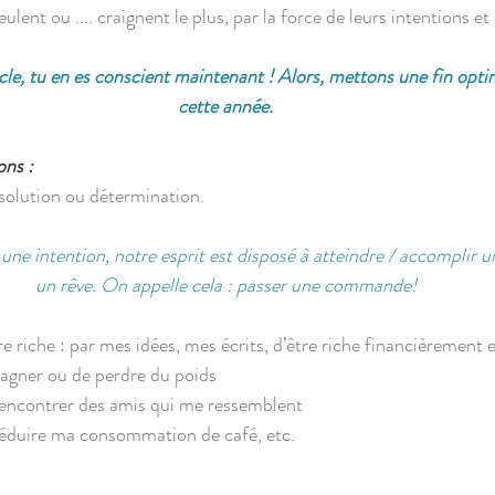
 veulent ou .... craignent le plus, par la force de leurs intentions e
ticle, tu en es conscient maintenant ! Alors, mettons une fin opti
cette année.
ons :
ésolution ou détermination.
 intention, notre esprit est disposé à atteindre / accomplir un
un rêve. On appelle cela : passer une commande!
être riche : par mes idées, mes écrits, d’être riche financièrement
 gagner ou de perdre du poids
e rencontrer des amis qui me ressemblent
e réduire ma consommation de café, etc.