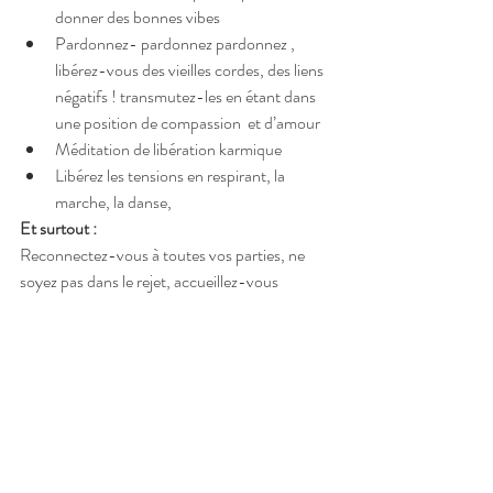
donner des bonnes vibes  
Pardonnez- pardonnez pardonnez , 
libérez-vous des vieilles cordes, des liens 
négatifs ! transmutez-les en étant dans 
une position de compassion  et d’amour  
Méditation de libération karmique  
Libérez les tensions en respirant, la 
marche, la danse,   
Et surtout :
Reconnectez-vous à toutes vos parties, ne 
soyez pas dans le rejet, accueillez-vous 
comme vous êtes en ce moment !
Une phrase maitresse que j’ai entendue cette 
semaine :
Je m’aime comme je suis en ce moment, pas 
comme je souhaite être
Ouassima