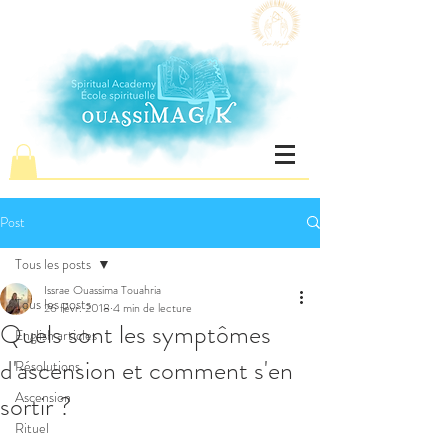
Post
Tous les posts
Issrae Ouassima Touahria
Tous les posts
26 févr. 2018
4 min de lecture
Quels sont les symptômes
English articles
d'ascension et comment s'en
Résolutions
Ascension
sortir ?
Rituel