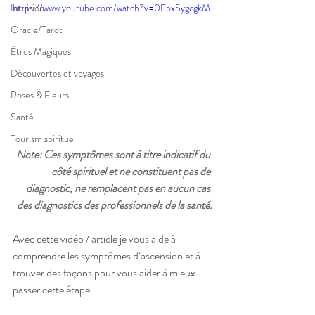
Intuition
https://www.youtube.com/watch?v=0EbxSygcgkM
Oracle/Tarot
Êtres Magiques
Découvertes et voyages
Roses & Fleurs
Santé
Tourism spirituel
Note: Ces symptômes sont à titre indicatif du 
côté spirituel et ne constituent pas de 
diagnostic, ne remplacent pas en aucun cas 
des diagnostics des professionnels de la santé.
Avec cette vidéo / article je vous aide à 
comprendre les symptômes d’ascension et à 
trouver des façons pour vous aider à mieux 
passer cette étape.