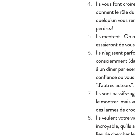
Ils vous font croir
donnent le rôle du
quelqu'un vous ren
perdrez! 
Ils mentent ! Oh ou
essaieront de vous
Ils n'agissent parf
consciemment (dans
à un dîner par exem
confiance ou vous c
"d'autres acteurs".
Ils sont passifs-ag
le montrer, mais vo
des larmes de croc
Ils veulent votre 
incroyable, qu'ils 
lieu de chercher l