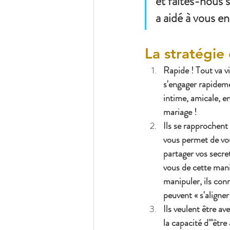
et faites-nous s
a aidé à vous en 
La stratégie
Rapide ! Tout va vi
s'engager rapideme
intime, amicale, e
mariage !
Ils se rapprochent
vous permet de vou
partager vos secret
vous de cette mani
manipuler, ils conn
peuvent « s'aligne
Ils veulent être a
la capacité d'"être