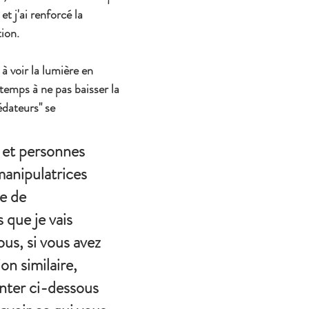
t j'ai renforcé la 
ion.
à voir la lumière en 
emps à ne pas baisser la 
édateurs" se 
 et personnes 
anipulatrices 
e de 
que je vais 
us, si vous avez 
on similaire, 
nter ci-dessous 