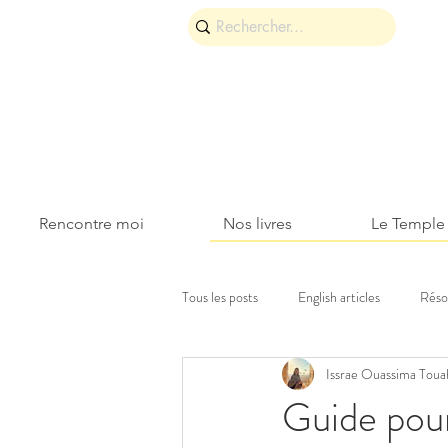
Rencontre moi
Nos livres
Le Temple
Tous les posts
English articles
Réso
Issrae Ouassima Toua
Découvertes et voyages
Roses & 
Guide pou