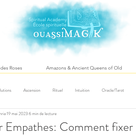
 des Roses
Amazons & Ancient Queens of Old
lutions
Ascension
Rituel
Intuition
Oracle/Tarot
hria
19 mai 2023
6 min de lecture
Fleurs
Santé
Tourism spirituel
r Empathes: Comment fixer 