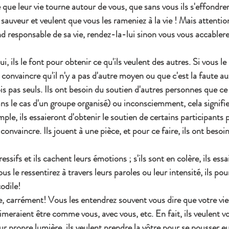
e que leur vie tourne autour de vous, que sans vous ils s'effondrer
 sauveur et veulent que vous les rameniez à la vie ! Mais attentio
d responsable de sa vie, rendez-la-lui sinon vous vous accablere
i, ils le font pour obtenir ce qu'ils veulent des autres. Si vous le
 convaincre qu'il n'y a pas d'autre moyen ou que c'est la faute au
ois pas seuls. Ils ont besoin du soutien d'autres personnes que ce 
 le cas d'un groupe organisé) ou inconsciemment, cela signifie 
ple, ils essaieront d'obtenir le soutien de certains participants 
onvaincre. Ils jouent à une pièce, et pour ce faire, ils ont besoi
ressifs et ils cachent leurs émotions ; s'ils sont en colère, ils ess
us le ressentirez à travers leurs paroles ou leur intensité, ils pou
odile!
vie, carrément! Vous les entendrez souvent vous dire que votre vie
aimeraient être comme vous, avec vous, etc. En fait, ils veulent vo
eur propre lumière, ils veulent prendre la vôtre pour se pousser