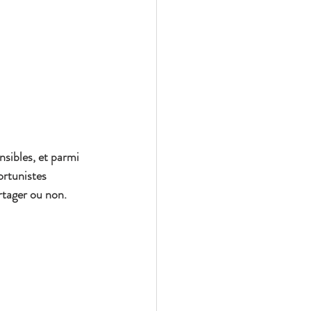
sibles, et parmi 
ortunistes 
rtager ou non. 