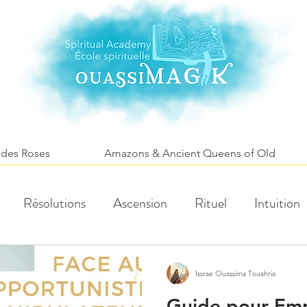
 des Roses
Amazons & Ancient Queens of Old
Résolutions
Ascension
Rituel
Intuition
rtes et voyages
Roses & Fleurs
Santé
Touris
Issrae Ouassima Touahria
Guide pour Em