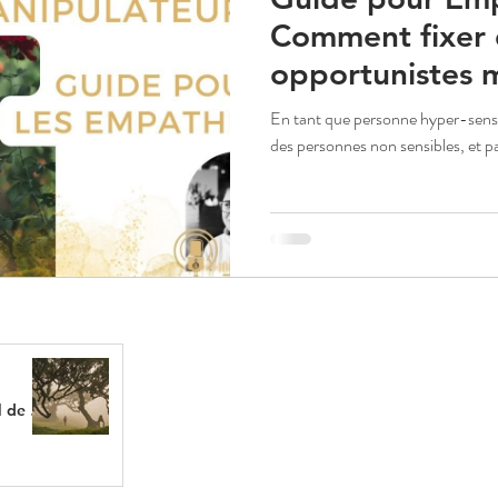
Comment fixer d
opportunistes 
Agir comme une
En tant que personne hyper-sensib
des personnes non sensibles, et par
 de re-