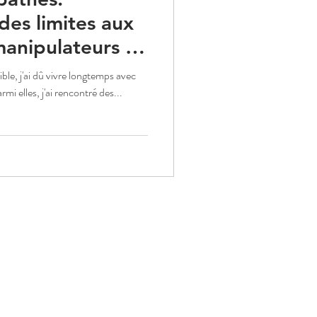
es limites aux
manipulateurs ?
 rose
le, j'ai dû vivre longtemps avec
mi elles, j'ai rencontré des...