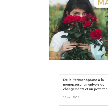
De la Perimenopause à la
menopause, un univers de
changements et un potentiel
créations: Redéfinissons le
26 nov. 2025
vieillissement.