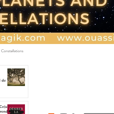
 Constellations
Aperçu rapide
 de re-
 Ce(ux)
prend à