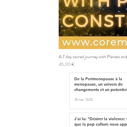
A 7 day sacred journey with Planets and
Prix
45,00 €
De la Perimenopause à la
menopause, un univers de
changements et un potentiel
créations: Redéfinissons le
26 nov. 2025
vieillissement.
J'ai lu: "Désirer la violence:
que la pop culture nous ap