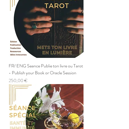
FR/ ENG Seance Publie ton livre ou Tarot
- Publish your Book or Oracle Session
Prix
250,00 €