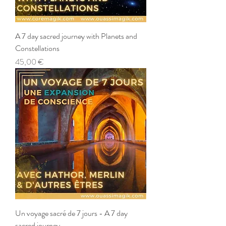
A 7 day sacred journey with Planets and
Constellations
Prix
45,00 €
Un voyage sacré de 7 jours - A 7 day
sacred journey