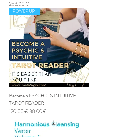
Prix
268,00 €
POWER UP !
Become a PSYCHIC & INTUITIVE
TAROT READER
Prix original
Prix promotionnel
120,00 €
88,00 €