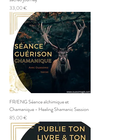
Prix
33,00 €
FR/ENG Séance alchimique et
Chamanique - Healing Shamanic Session
Prix
85,00 €