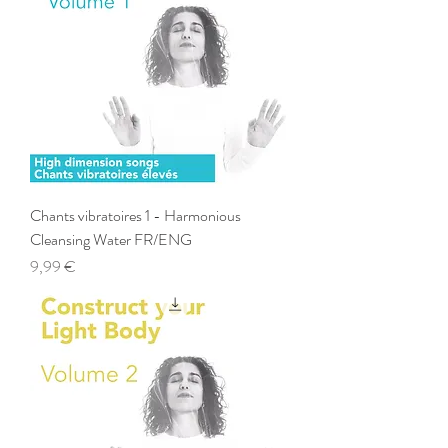
Chants vibratoires 1 - Harmonious
Cleansing Water FR/ENG
Prix
9,99 €