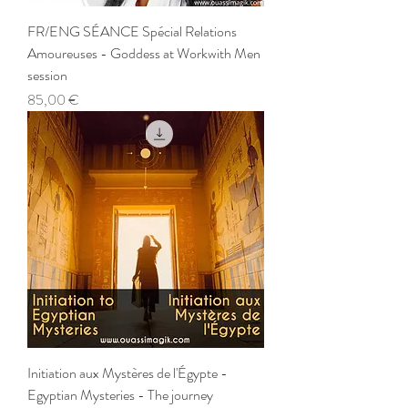
FR/ENG SÉANCE Spécial Relations
Amoureuses - Goddess at Workwith Men
session
Prix
85,00 €
Initiation aux Mystères de l'Égypte -
Egyptian Mysteries - The journey