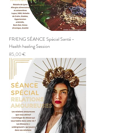
FR/ENG SÉANCE Spécial Santé -
Health healing Session
Prix
85,00 €