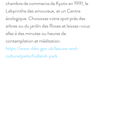
chambre de commerce de Kyoto en 1991, le 
Labyrinthe des amoureux, et un Centre 
écologique. Choisissez votre spot près des 
arbres ou du jardin des Roses et laissez-vous 
allez à des minutes ou heures de 
contemplation et méditation.
https://www.rbkc.gov.uk/leisure-and-
culture/parks/holland-park
À Pâtisserie Valérie
Faites une pause dans cette belle pâtisserie 
ouverte en 1926 par une dame belge et qui a 
gardé l’ambiance des années 50; laissez-vous 
tenter par un plat végé ou un dessert 
diaboliquement divin (et assez sucré).
https://www.patisserie-valerie.co.uk/covent-
garden.aspx