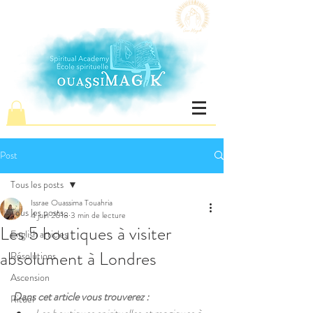
Post
Tous les posts
Issrae Ouassima Touahria
Tous les posts
4 juin 2018
3 min de lecture
Les 5 boutiques à visiter
English articles
absolument à Londres
Résolutions
Ascension
Dans cet article vous trouverez :
Rituel