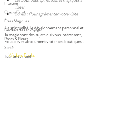
Les boutiques spirituelles et magiques à 
Intuition
visiter 
Oracle/Tarot
Bonus : Pour agrémenter votre visite
Êtres Magiques
La spiritualité, le développement personnel et 
Découvertes et voyages
la magie sont des sujets qui vous intéressent, 
Roses & Fleurs
vous devez absolument visiter ces boutiques : 
Santé
1. Watkins Books
Tourism spirituel