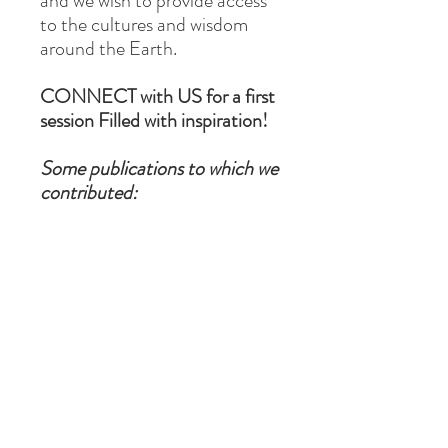
​​and we wish to provide access
to the cultures and wisdom
around the Earth.
CONNECT with US for a first
session Filled with inspiration!
Some publications to which we
contributed:
I don't care 1
Thriving in the new vibration,
the book
Thriving in the new vibration,
the Journal
Thriving in the new vibration,
the course
Psychic self-defence Kit –
Co-authored
Oracle "D'une rive à l'autre"