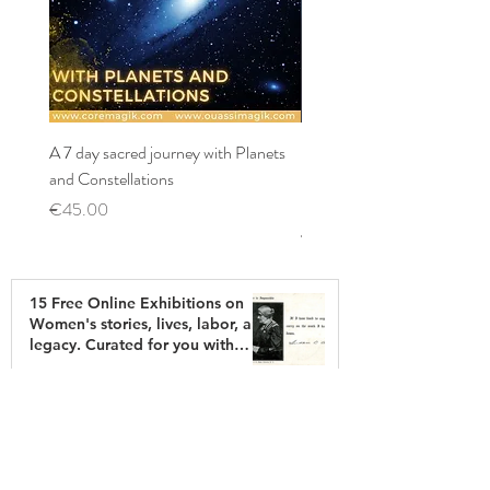
A 7 day sacred journey with Planets
Éther-Mater: Manifestez vo
and Constellations
projet, retrouvez votre disci
incarnez l’ét
Price
€45.00
Price
€140.00
15 Free Online Exhibitions on
Women's stories, lives, labor, and
legacy. Curated for you with
attention and dedication
Feb 14
What is your soul's language?
Your Codex and how to express